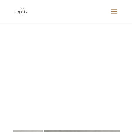
Breitling Navitimer
Cosmonaute 809
Scott Carpenter
panda wide bezel
1962
Breitling